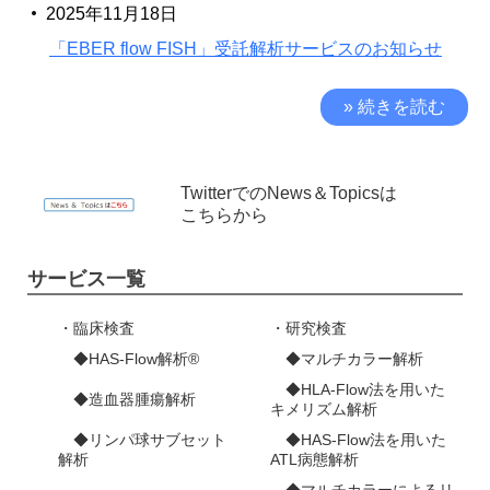
2025年11月18日
「EBER flow FISH」受託解析サービスのお知らせ
» 続きを読む
TwitterでのNews＆Topicsは
こちらから
サービス一覧
・臨床検査
・研究検査
◆HAS-Flow解析®️
◆マルチカラー解析
◆HLA-Flow法を用いた
◆造血器腫瘍解析
キメリズム解析
◆リンパ球サブセット
◆HAS-Flow法を用いた
解析
ATL病態解析